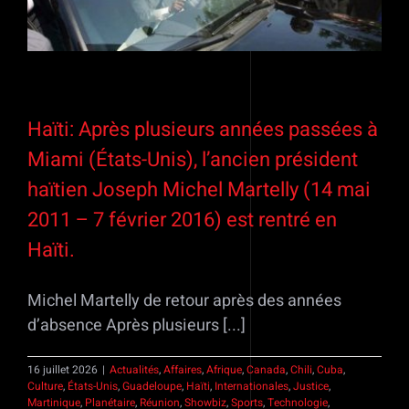
Haïti: Après plusieurs années passées à
Miami (États-Unis), l’ancien président
haïtien Joseph Michel Martelly (14 mai
2011 – 7 février 2016) est rentré en
Haïti.
Michel Martelly de retour après des années
d’absence Après plusieurs [...]
16 juillet 2026
|
Actualités
,
Affaires
,
Afrique
,
Canada
,
Chili
,
Cuba
,
Culture
,
États-Unis
,
Guadeloupe
,
Haïti
,
Internationales
,
Justice
,
Martinique
,
Planétaire
,
Réunion
,
Showbiz
,
Sports
,
Technologie
,