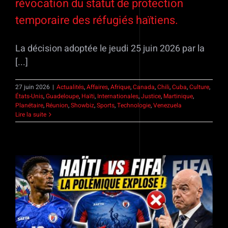
révocation du statut de protection
temporaire des réfugiés haïtiens.
La décision adoptée le jeudi 25 juin 2026 par la
[...]
27 juin 2026
|
Actualités
,
Affaires
,
Afrique
,
Canada
,
Chili
,
Cuba
,
Culture
,
États-Unis
,
Guadeloupe
,
Haïti
,
Internationales
,
Justice
,
Martinique
,
Planétaire
,
Réunion
,
Showbiz
,
Sports
,
Technologie
,
Venezuela
Lire la suite