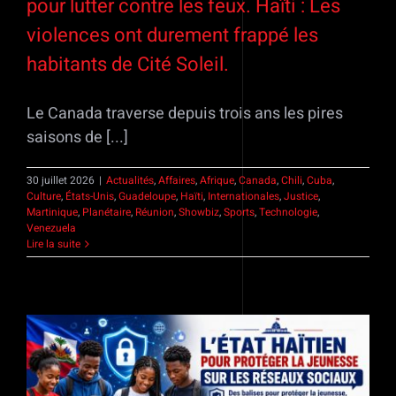
pour lutter contre les feux. Haïti : Les
violences ont durement frappé les
habitants de Cité Soleil.
Le Canada traverse depuis trois ans les pires
saisons de [...]
30 juillet 2026
|
Actualités
,
Affaires
,
Afrique
,
Canada
,
Chili
,
Cuba
,
Culture
,
États-Unis
,
Guadeloupe
,
Haïti
,
Internationales
,
Justice
,
Martinique
,
Planétaire
,
Réunion
,
Showbiz
,
Sports
,
Technologie
,
Venezuela
Lire la suite