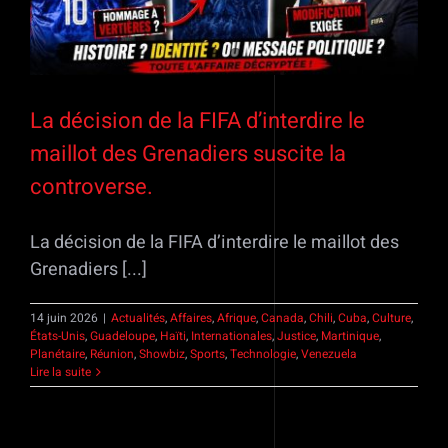
La décision de la FIFA d’interdire le
maillot des Grenadiers suscite la
controverse.
La décision de la FIFA d’interdire le maillot des
Grenadiers [...]
14 juin 2026
|
Actualités
,
Affaires
,
Afrique
,
Canada
,
Chili
,
Cuba
,
Culture
,
États-Unis
,
Guadeloupe
,
Haïti
,
Internationales
,
Justice
,
Martinique
,
Planétaire
,
Réunion
,
Showbiz
,
Sports
,
Technologie
,
Venezuela
Lire la suite