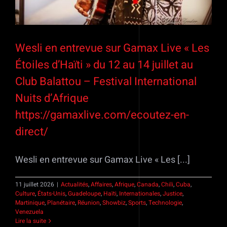
Wesli en entrevue sur Gamax Live « Les
Étoiles d’Haïti » du 12 au 14 juillet au
Club Balattou – Festival International
Nuits d’Afrique
https://gamaxlive.com/ecoutez-en-
direct/
Wesli en entrevue sur Gamax Live « Les [...]
11 juillet 2026
|
Actualités
,
Affaires
,
Afrique
,
Canada
,
Chili
,
Cuba
,
Culture
,
États-Unis
,
Guadeloupe
,
Haïti
,
Internationales
,
Justice
,
Martinique
,
Planétaire
,
Réunion
,
Showbiz
,
Sports
,
Technologie
,
Venezuela
Lire la suite