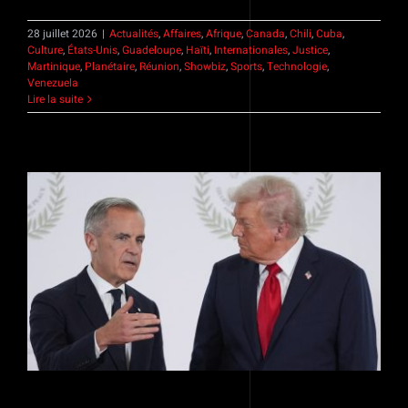
28 juillet 2026
|
Actualités
,
Affaires
,
Afrique
,
Canada
,
Chili
,
Cuba
,
Culture
,
États-Unis
,
Guadeloupe
,
Haïti
,
Internationales
,
Justice
,
Martinique
,
Planétaire
,
Réunion
,
Showbiz
,
Sports
,
Technologie
,
Venezuela
Lire la suite