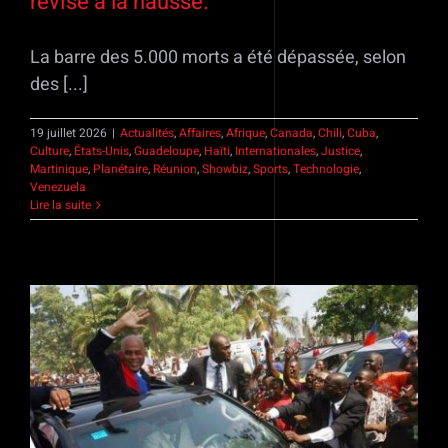
révisé à la hausse.
La barre des 5.000 morts a été dépassée, selon
des [...]
19 juillet 2026
|
Actualités
,
Affaires
,
Afrique
,
Canada
,
Chili
,
Cuba
,
Culture
,
États-Unis
,
Guadeloupe
,
Haïti
,
Internationales
,
Justice
,
Martinique
,
Planétaire
,
Réunion
,
Showbiz
,
Sports
,
Technologie
,
Venezuela
Lire la suite