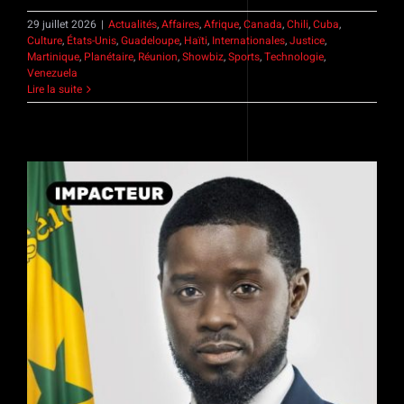
29 juillet 2026
|
Actualités
,
Affaires
,
Afrique
,
Canada
,
Chili
,
Cuba
,
Culture
,
États-Unis
,
Guadeloupe
,
Haïti
,
Internationales
,
Justice
,
Martinique
,
Planétaire
,
Réunion
,
Showbiz
,
Sports
,
Technologie
,
Venezuela
Lire la suite