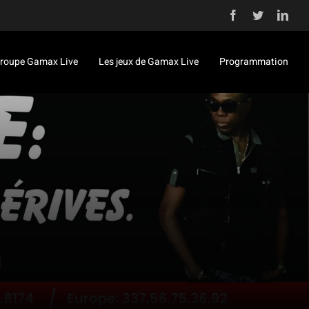
Facebook
Twitter
Link
roupe Gamax Live
Les jeux de Gamax Live
Programmation