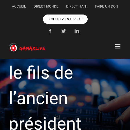
Passer
ACCUEIL
DIRECT MONDE
DIRECT HAITI
FAIRE UN DON
au
contenu
ÉCOUTEZ EN DIRECT
Facebook
Twitter
LinkedIn
le fils de
l’ancien
président