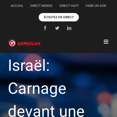
Passer
ACCUEIL
DIRECT MONDE
DIRECT HAITI
FAIRE UN DON
au
contenu
ÉCOUTEZ EN DIRECT
Facebook
Twitter
LinkedIn
Israël:
Carnage
devant une