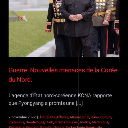
Guerre: Nouvelles menaces de la Corée
du Nord.
L'agence d'État nord-coréenne KCNA rapporte
que Pyongyang a promis une [...]
7 novembre 2022
|
Actualités
,
Affaires
,
Afrique
,
Chili
,
Cuba
,
Culture
,
États-Unis
,
Guadeloupe
,
Haïti
,
Internationales
,
Justice
,
Martinique
,
Planétaire
,
Réunion
,
Showbiz
,
Sports
,
Technologie
,
Venezuela