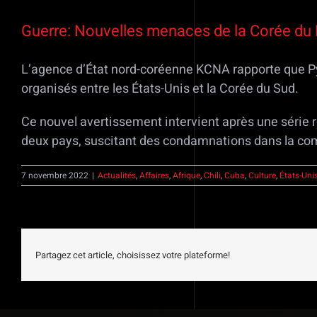
Guerre: Nouvelles menaces de la Corée du
L’agence d’État nord-coréenne KCNA rapporte que Py
organisés entre les États-Unis et la Corée du Sud.
Ce nouvel avertissement intervient après une série
deux pays, suscitant des condamnations dans la co
7 novembre 2022
|
Actualités
,
Affaires
,
Afrique
,
Chili
,
Cuba
,
Culture
,
États-Uni
Partagez cet article, choisissez votre plateforme!