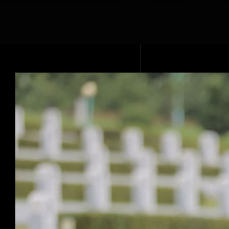
Voir
l'image
agrandie