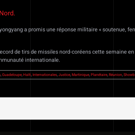
 Nord.
ongyang a promis une réponse militaire « soutenue, fe
 record de tirs de missiles nord-coréens cette semaine
mmunauté internationale.
s
,
Guadeloupe
,
Haïti
,
Internationales
,
Justice
,
Martinique
,
Planétaire
,
Réunion
,
Showb