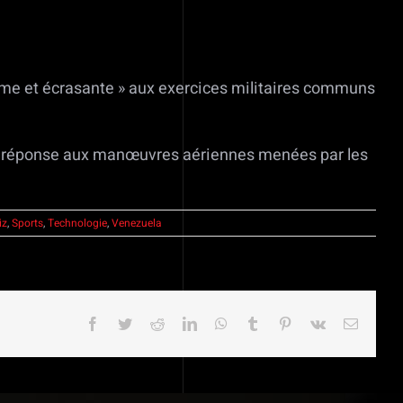
rme et écrasante » aux exercices militaires communs
 en réponse aux manœuvres aériennes menées par les
iz
,
Sports
,
Technologie
,
Venezuela
Facebook
Twitter
Reddit
LinkedIn
WhatsApp
Tumblr
Pinterest
Vk
Email