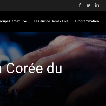
Facebook
Twitter
Link
roupe Gamax Live
Les jeux de Gamax Live
Programmation
a Corée du