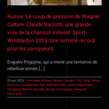
Russie: Le coup de pression de Wagner.
Culture: Claude Barzotti, une grande
voix de la chanson s’éteint. Sport-
Wimbledon 2023: Une somme record
pour les vainqueurs.
Evguéni Prigojine, qui a mené une tentative de
rébellion armée [...]
25 juin 2023
|
Actualités
,
Affaires
,
Afrique
,
Canada
,
Chili
,
Cuba
,
Culture
,
États-Unis
,
Guadeloupe
,
Haïti
,
Internationales
,
Justice
,
Martinique
,
Planétaire
,
Réunion
,
Showbiz
,
Sports
,
Technologie
,
Venezuela
Lire la suite