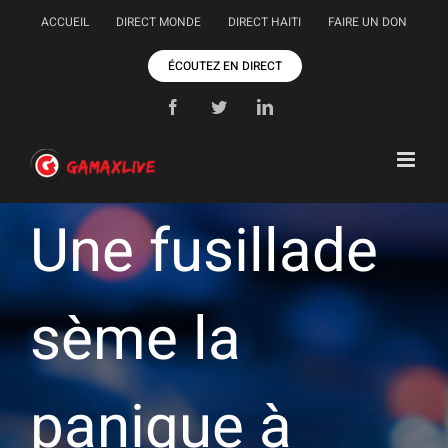
Passer
ACCUEIL
DIRECT MONDE
DIRECT HAITI
FAIRE UN DON
au
contenu
ÉCOUTEZ EN DIRECT
Facebook
Twitter
LinkedIn
Une fusillade
sème la
panique à