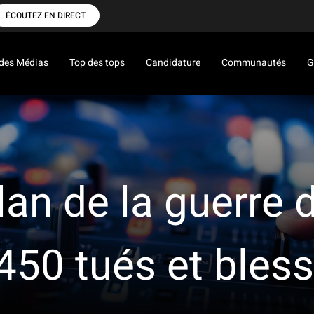
ÉCOUTEZ EN DIRECT
des Médias
Top des tops
Candidature
Communautés
G
ilan de la guerre
 450 tués et bles