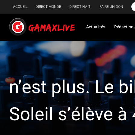
Passer
ACCUEIL
DIRECT MONDE
DIRECT HAITI
FAIRE UN DON
au
contenu
Actualités
Rédaction 
n’est plus. Le b
Soleil s’élève à