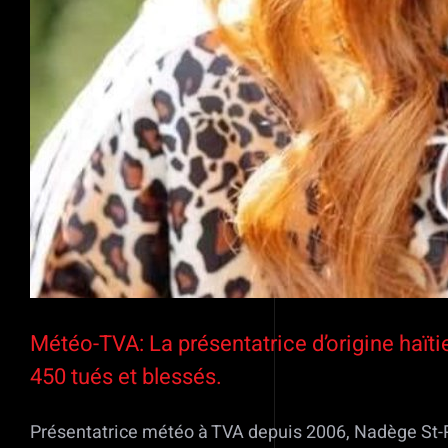
Météo-TVA: La présentatrice d’origine haïtie
450 tués et blessés.
Présentatrice météo à TVA depuis 2006, Nadège St-Phi