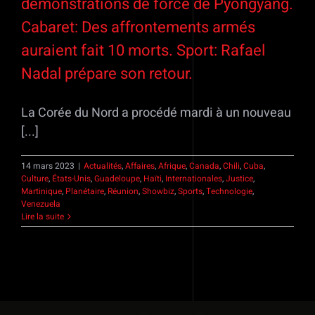
démonstrations de force de Pyongyang.
Cabaret: Des affrontements armés
auraient fait 10 morts. Sport: Rafael
Nadal prépare son retour.
La Corée du Nord a procédé mardi à un nouveau
[...]
14 mars 2023
|
Actualités
,
Affaires
,
Afrique
,
Canada
,
Chili
,
Cuba
,
Culture
,
États-Unis
,
Guadeloupe
,
Haïti
,
Internationales
,
Justice
,
Martinique
,
Planétaire
,
Réunion
,
Showbiz
,
Sports
,
Technologie
,
Venezuela
Lire la suite