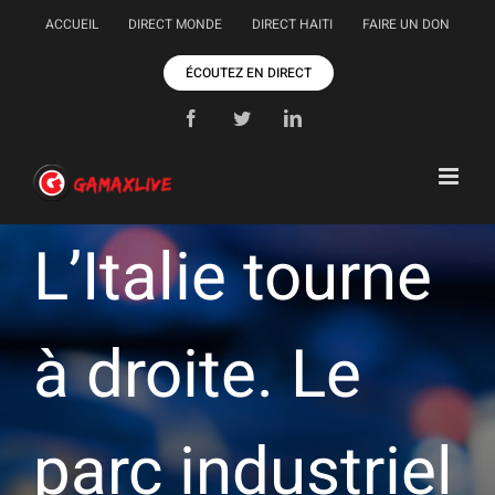
Passer
ACCUEIL
DIRECT MONDE
DIRECT HAITI
FAIRE UN DON
au
contenu
ÉCOUTEZ EN DIRECT
Facebook
Twitter
LinkedIn
L’Italie tourne
à droite. Le
parc industriel