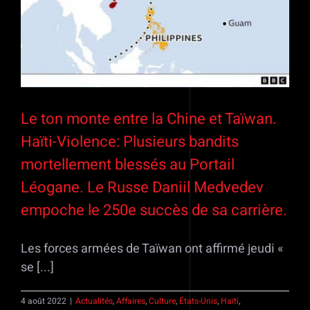
Le ton monte entre la Chine et Taïwan.
Haïti-Violence: Plusieurs bandits
mortellement blessés au Portail
Léogane. Le Russe Daniil Medvedev
empoche le 250e succès de sa carrière.
Les forces armées de Taïwan ont affirmé jeudi «
se [...]
4 août 2022
|
Actualités
,
Affaires
,
Culture
,
États-Unis
,
Haïti
,