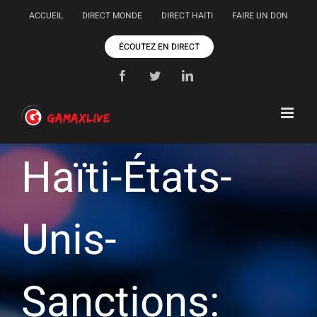
Passer
ACCUEIL
DIRECT MONDE
DIRECT HAITI
FAIRE UN DON
au
contenu
ÉCOUTEZ EN DIRECT
Facebook
Twitter
LinkedIn
Haïti-États-
Unis-
Sanctions: