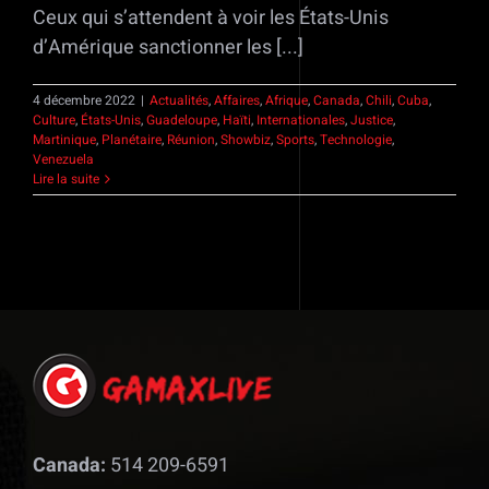
Ceux qui s’attendent à voir les États-Unis
d’Amérique sanctionner les [...]
4 décembre 2022
|
Actualités
,
Affaires
,
Afrique
,
Canada
,
Chili
,
Cuba
,
Culture
,
États-Unis
,
Guadeloupe
,
Haïti
,
Internationales
,
Justice
,
Martinique
,
Planétaire
,
Réunion
,
Showbiz
,
Sports
,
Technologie
,
Venezuela
Lire la suite
Canada:
514 209-6591