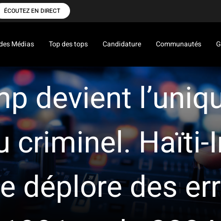
ÉCOUTEZ EN DIRECT
des Médias
Top des tops
Candidature
Communautés
G
mp devient l’uniq
 criminel. Haïti-
de déplore des er