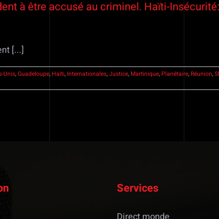
ent à être accusé au criminel. Haïti-Insécurité
t [...]
s-Unis
,
Guadeloupe
,
Haïti
,
Internationales
,
Justice
,
Martinique
,
Planétaire
,
Réunion
,
S
on
Services
Direct monde