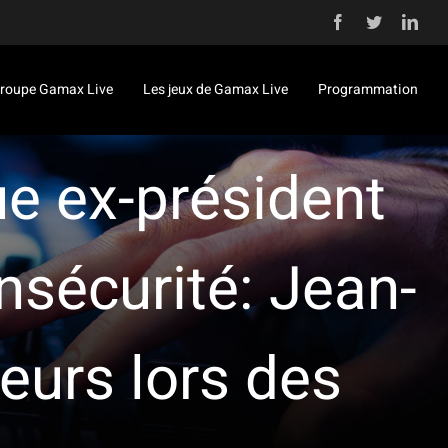
Facebook
Twitter
Link
roupe Gamax Live
Les jeux de Gamax Live
Programmation
ue ex-président
Insécurité: Jean-
reurs lors des