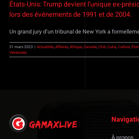
États-Unis: Trump devient l’unique ex-présid
lors des événements de 1991 et de 2004.
Un grand jury d’un tribunal de New York a formellemen
31 mars 2023
|
Actualités
,
Affaires
,
Afrique
,
Canada
,
Chili
,
Cuba
,
Culture
,
État
Venezuela
Navigati
À propos