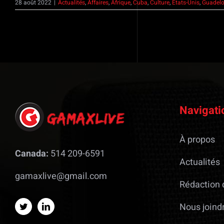
28 août 2022
|
Actualités
,
Affaires
,
Afrique
,
Cuba
,
Culture
,
États-Unis
,
Guadel
Navigati
À propos
Canada:
514 209-6591
Actualités
gamaxlive@gmail.com
Rédaction 
Nous joind