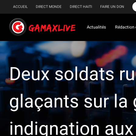
Passer
ACCUEIL
DIRECT MONDE
DIRECT HAITI
FAIRE UN DON
au
contenu
Actualités
Rédaction 
Deux soldats ru
glaçants sur la
indignation aux