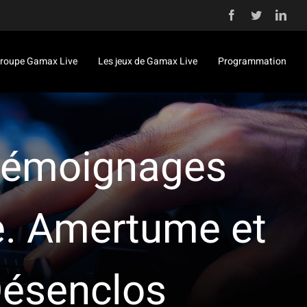
Facebook
Twitter
Link
roupe Gamax Live
Les jeux de Gamax Live
Programmation
 témoignages
ne. Amertume et
Désenclos