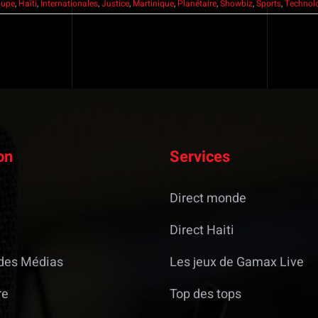
oupe
,
Haïti
,
Internationales
,
Justice
,
Martinique
,
Planétaire
,
Showbiz
,
Sports
,
Technol
on
Services
Direct monde
Direct Haiti
des Médias
Les jeux de Gamax Live
re
Top des tops