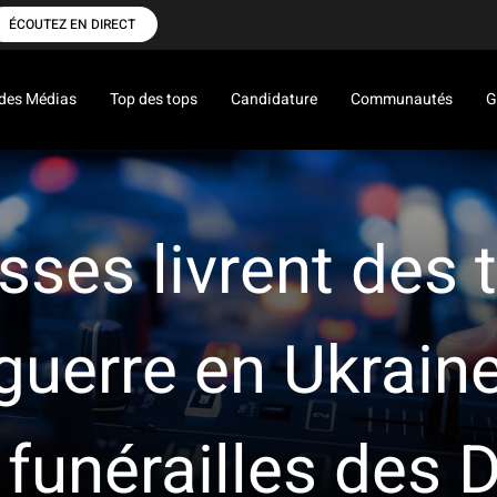
ÉCOUTEZ EN DIRECT
des Médias
Top des tops
Candidature
Communautés
G
sses livrent des
 guerre en Ukrai
 funérailles des 