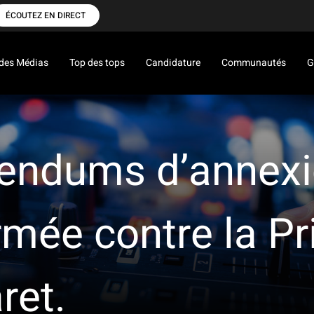
ÉCOUTEZ EN DIRECT
des Médias
Top des tops
Candidature
Communautés
G
rendums d’annexi
rmée contre la Pr
ret.