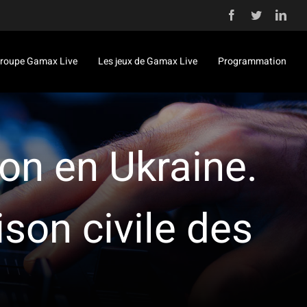
Facebook
Twitter
Link
roupe Gamax Live
Les jeux de Gamax Live
Programmation
on en Ukraine.
ison civile des