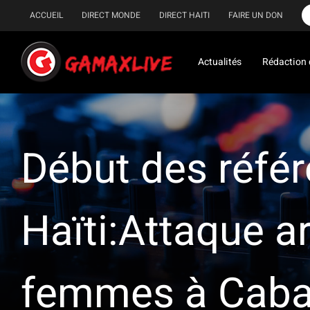
Passer
ACCUEIL
DIRECT MONDE
DIRECT HAITI
FAIRE UN DON
au
contenu
Actualités
Rédaction 
Début des réfé
Haïti:Attaque a
femmes à Caba