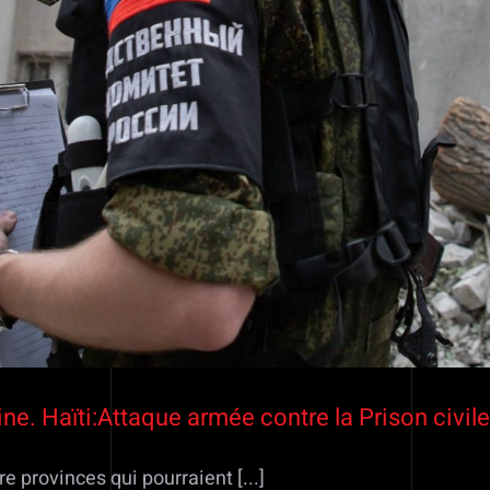
ne. Haïti:Attaque armée contre la Prison civi
 provinces qui pourraient [...]