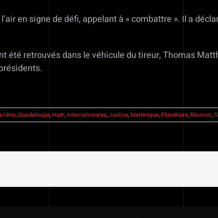
l’air en signe de défi, appelant à « combattre ». Il a décla
ont été retrouvés dans le véhicule du tireur, Thomas Matt
présidents.
s-Unis
,
Guadeloupe
,
Haïti
,
Internationales
,
Justice
,
Martinique
,
Planétaire
,
Réunion
,
S