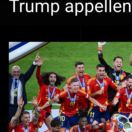
Trump appellent 
Voir
l'image
agrandie