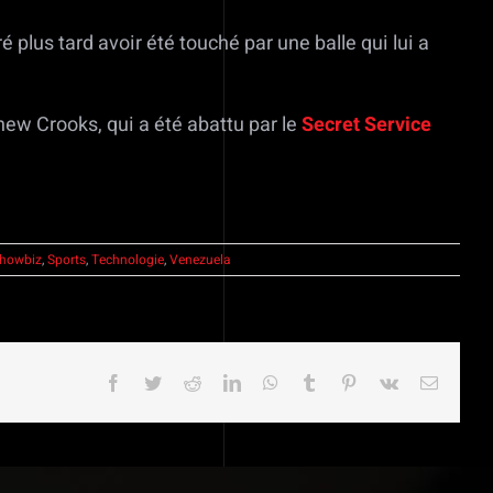
ré plus tard avoir été touché par une balle qui lui a
hew Crooks, qui a été abattu par le
Secret Service
howbiz
,
Sports
,
Technologie
,
Venezuela
Facebook
Twitter
Reddit
LinkedIn
WhatsApp
Tumblr
Pinterest
Vk
Email