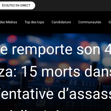
ÉCOUTEZ EN DIRECT
des Médias
Top des tops
Candidature
Communautés
G
e remporte son 4e
aza: 15 morts dan
Tentative d’assas