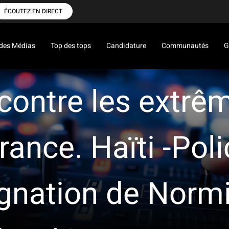
ÉCOUTEZ EN DIRECT
des Médias
Top des tops
Candidature
Communautés
G
ontre les extrêm
France. Haïti -Pol
ignation de Norm