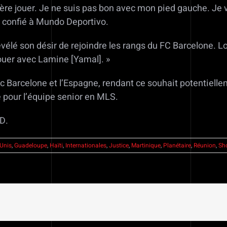
re jouer. Je ne suis pas bon avec mon pied gauche. Je v
l confié à Mundo Deportivo.
vélé son désir de rejoindre les rangs du FC Barcelone. Lo
 jouer avec Lamine [Yamal]. »
c Barcelone et l’Espagne, rendant ce souhait potentiellem
e pour l’équipe senior en MLS.
ID.
-Unis
,
Guadeloupe
,
Haïti
,
Internationales
,
Justice
,
Martinique
,
Planétaire
,
Réunion
,
Sh