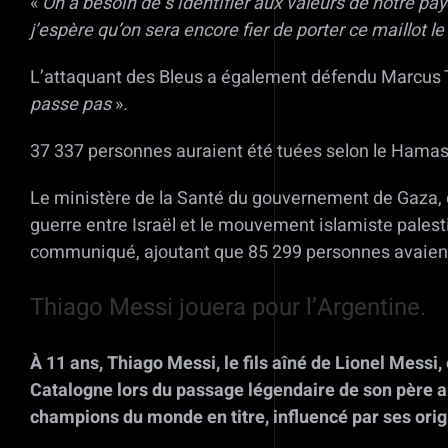
«
On a besoin de s’identifier aux valeurs de notre pay
j’espère qu’on sera encore fier de porter ce maillot le 7
L’attaquant des Bleus a également défendu Marcus 
passe pas
».
37 337 personnes auraient été tuées selon le Hamas
Le ministère de la Santé du gouvernement de Gaza, d
guerre entre Israël et le mouvement islamiste palest
communiqué, ajoutant que 85 299 personnes avaient é
Thiago Messi jouera pour l’Argentine.
À 11 ans, Thiago Messi, le fils aîné de Lionel Messi
Catalogne lors du passage légendaire de son père au
champions du monde en titre, influencé par ses orig