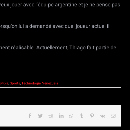
eux jouer avec l’équipe argentine et je ne pense pas
rsqu’on lui a demandé avec quel joueur actuel il
ent réalisable. Actuellement, Thiago fait partie de
owbiz
,
Sports
,
Technologie
,
Venezuela
Facebook
Twitter
Reddit
LinkedIn
WhatsApp
Tumblr
Pinterest
Vk
Email