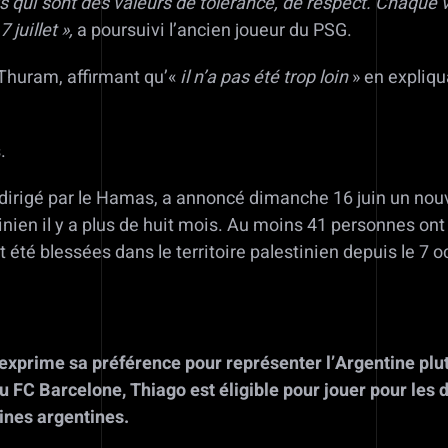
s qui sont des valeurs de tolérance, de respect. Chaque v
 juillet »,
a poursuivi l’ancien joueur du PSG.
Thuram, affirmant qu’«
il n’a pas été trop loin
» en expliqua
.
irigé par le Hamas, a annoncé dimanche 16 juin un nouv
inien il y a plus de huit mois. Au moins 41 personnes on
té blessées dans le territoire palestinien depuis le 7 o
, exprime sa préférence pour représenter l’Argentine plu
 FC Barcelone, Thiago est éligible pour jouer pour les d
ines argentines.