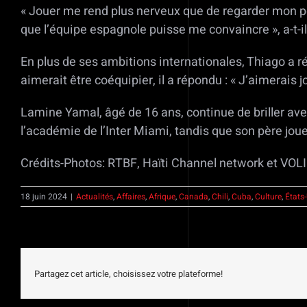
« Jouer me rend plus nerveux que de regarder mon pè
que l’équipe espagnole puisse me convaincre », a-t-i
En plus de ses ambitions internationales, Thiago a ré
aimerait être coéquipier, il a répondu : « J’aimerais
Lamine Yamal, âgé de 16 ans, continue de briller ave
l’académie de l’Inter Miami, tandis que son père jou
Crédits-Photos: RTBF, Haïti Channel network et VOL
18 juin 2024
|
Actualités
,
Affaires
,
Afrique
,
Canada
,
Chili
,
Cuba
,
Culture
,
États
Partagez cet article, choisissez votre plateforme!