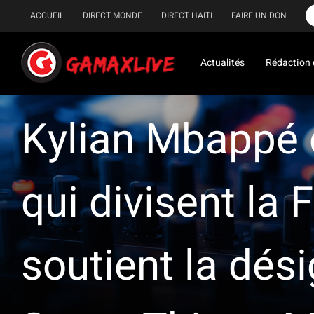
Passer
ACCUEIL
DIRECT MONDE
DIRECT HAITI
FAIRE UN DON
au
contenu
Actualités
Rédaction 
Kylian Mbappé c
qui divisent la 
soutient la dés