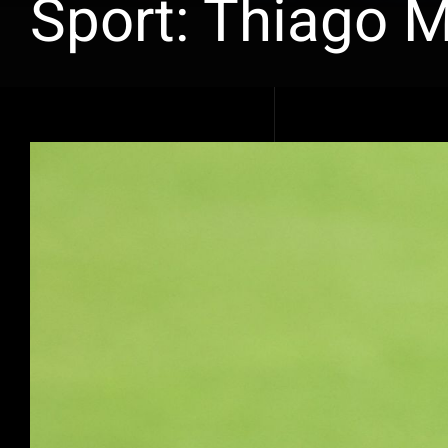
Sport: Thiago M
Voir
l'image
agrandie