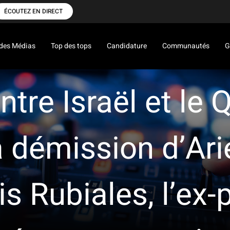
ÉCOUTEZ EN DIRECT
des Médias
Top des tops
Candidature
Communautés
G
tre Israël et le 
 démission d’Arie
is Rubiales, l’ex-