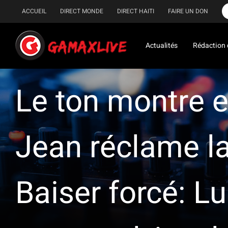
Passer
ACCUEIL
DIRECT MONDE
DIRECT HAITI
FAIRE UN DON
au
contenu
Actualités
Rédaction 
Le ton montre en
Jean réclame la
Baiser forcé: Lu