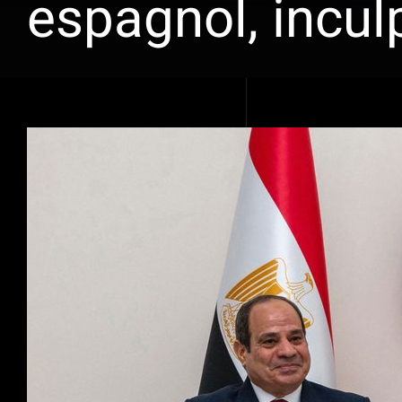
espagnol, incul
Voir
l'image
agrandie