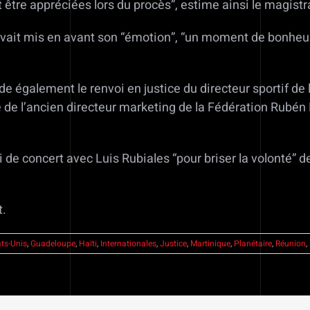
tre appréciées lors du procès”, estime ainsi le magistr
 avait mis en avant son “émotion”, “un moment de bonheu
de également le renvoi en justice du directeur sportif de 
e de l’ancien directeur marketing de la Fédération Rubén 
i de concert avec Luis Rubiales “pour briser la volonté” d
t.
ats-Unis
,
Guadeloupe
,
Haïti
,
Internationales
,
Justice
,
Martinique
,
Planétaire
,
Réunion
,