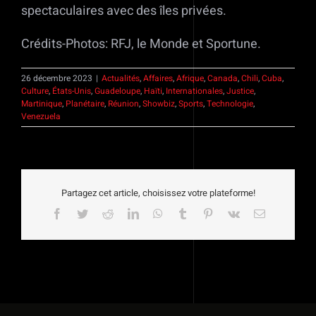
spectaculaires avec des îles privées.
Crédits-Photos: RFJ, le Monde et Sportune.
26 décembre 2023
|
Actualités
,
Affaires
,
Afrique
,
Canada
,
Chili
,
Cuba
,
Culture
,
États-Unis
,
Guadeloupe
,
Haïti
,
Internationales
,
Justice
,
Martinique
,
Planétaire
,
Réunion
,
Showbiz
,
Sports
,
Technologie
,
Venezuela
Partagez cet article, choisissez votre plateforme!
Facebook
Twitter
Reddit
LinkedIn
WhatsApp
Tumblr
Pinterest
Vk
Email