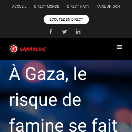
Passer
ACCUEIL
DIRECT MONDE
DIRECT HAITI
FAIRE UN DON
au
contenu
ÉCOUTEZ EN DIRECT
Facebook
Twitter
LinkedIn
À Gaza, le
risque de
famine se fait