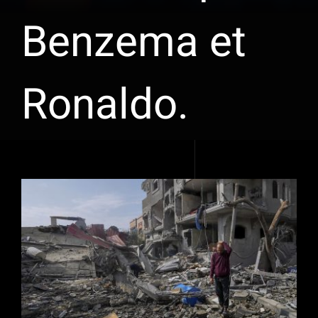
Benzema et
Ronaldo.
Voir
l'image
agrandie