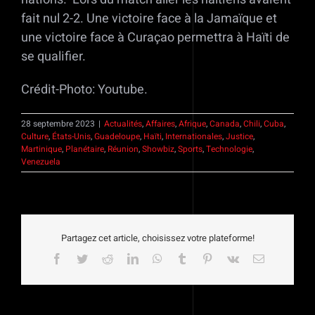
fait nul 2-2. Une victoire face à la Jamaïque et
une victoire face à Curaçao permettra à Haïti de
se qualifier.
Crédit-Photo: Youtube.
28 septembre 2023
|
Actualités
,
Affaires
,
Afrique
,
Canada
,
Chili
,
Cuba
,
Culture
,
États-Unis
,
Guadeloupe
,
Haïti
,
Internationales
,
Justice
,
Martinique
,
Planétaire
,
Réunion
,
Showbiz
,
Sports
,
Technologie
,
Venezuela
Partagez cet article, choisissez votre plateforme!
Facebook
Twitter
Reddit
LinkedIn
WhatsApp
Tumblr
Pinterest
Vk
Email