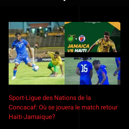
Voir
l'image
agrandie
Sport-Ligue des Nations de la
Concacaf: Où se jouera le match retour
Haiti-Jamaique?