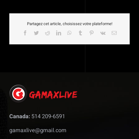
Partagez cet article, choisissez votre plateforme!
Facebook
Twitter
Reddit
LinkedIn
WhatsApp
Tumblr
Pinterest
Vk
Email
Canada:
514 209-6591
gamaxlive@gmail.com