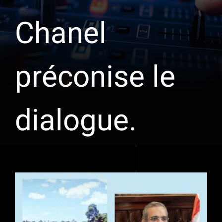
Chanel
préconise le
dialogue.
Voir
l'image
agrandie