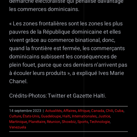
démarche électoraliste qui pénalise davantage
les commerces dominicains.
« Les zones frontalières sont les zones les plus
pauvres de la République dominicaine et elles
vivent grâce au commerce binational, donc,
quand la frontière est fermée, les commerçants
dominicains subissent les conséquences de
plein fouet, parce que ces derniers n’arrivent pas
à écouler leurs produits », a expliqué Ives Marie
Chanel.
Crédits-Photos: Twitter et Gazette Haïti.
14 septembre 2023
|
Actualités
,
Affaires
,
Afrique
,
Canada
,
Chili
,
Cuba
,
Culture
,
États-Unis
,
Guadeloupe
,
Haïti
,
Internationales
,
Justice
,
Martinique
,
Planétaire
,
Réunion
,
Showbiz
,
Sports
,
Technologie
,
Venezuela