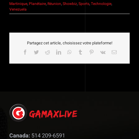
Martinique
,
Planétaire
,
Réunion
,
Showbiz
,
Sports
,
Technologie
,
Venezuela
Partagez cet article, choisissez votre plateforme!
Facebook
Twitter
Reddit
LinkedIn
WhatsApp
Tumblr
Pinterest
Vk
Email
Canada:
514 209-6591