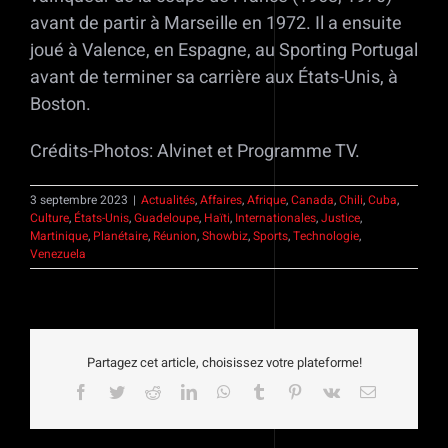
avant de partir à Marseille en 1972. Il a ensuite
joué à Valence, en Espagne, au Sporting Portugal
avant de terminer sa carrière aux États-Unis, à
Boston.
Crédits-Photos: Alvinet et Programme TV.
3 septembre 2023
|
Actualités
,
Affaires
,
Afrique
,
Canada
,
Chili
,
Cuba
,
Culture
,
États-Unis
,
Guadeloupe
,
Haïti
,
Internationales
,
Justice
,
Martinique
,
Planétaire
,
Réunion
,
Showbiz
,
Sports
,
Technologie
,
Venezuela
Partagez cet article, choisissez votre plateforme!
Facebook
Twitter
Reddit
LinkedIn
WhatsApp
Tumblr
Pinterest
Vk
Email