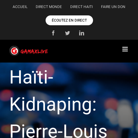
Passer
ACCUEIL
DIRECT MONDE
DIRECT HAITI
FAIRE UN DON
au
contenu
ÉCOUTEZ EN DIRECT
Facebook
Twitter
LinkedIn
Haïti-
Kidnaping:
Pierre-Louis