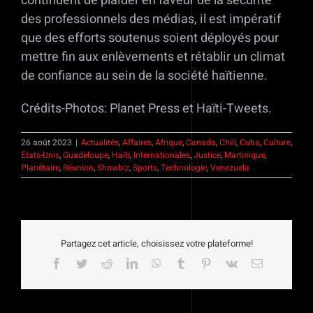
continuent de plaider en faveur de la sécurité
des professionnels des médias, il est impératif
que des efforts soutenus soient déployés pour
mettre fin aux enlèvements et rétablir un climat
de confiance au sein de la société haïtienne.
Crédits-Photos: Planet Press et Haïti-Tweets.
26 août 2023
|
Actualités
,
Affaires
,
Afrique
,
Canada
,
Chili
,
Cuba
,
Culture
,
États-Unis
,
Guadeloupe
,
Haïti
,
Internationales
,
Justice
,
Martinique
,
Planétaire
,
Réunion
,
Showbiz
,
Sports
,
Technologie
,
Venezuela
Partagez cet article, choisissez votre plateforme!
Facebook
Twitter
Reddit
LinkedIn
WhatsApp
Tumblr
Pinterest
Vk
Email