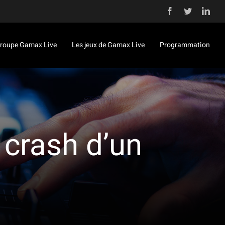
Facebook
Twitter
Link
roupe Gamax Live
Les jeux de Gamax Live
Programmation
 crash d’un