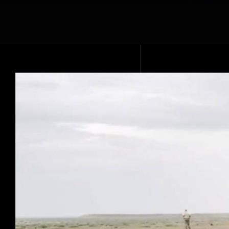
Voir
l'image
agrandie