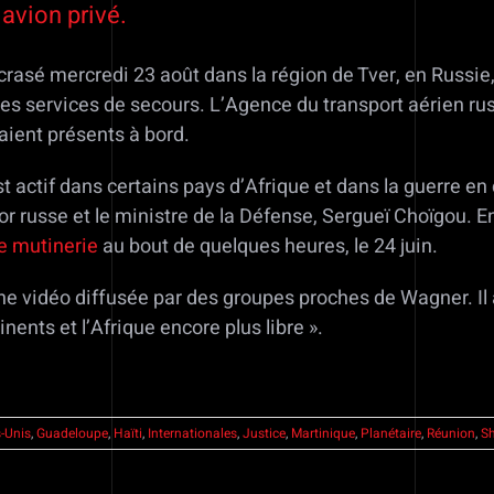
avion privé.
rasé mercredi 23 août dans la région de Tver, en Russie, 
 les services de secours. L’Agence du transport aérien r
taient présents à bord.
t actif dans certains pays d’Afrique et dans la guerre en
or russe et le ministre de la Défense, Sergueï Choïgou. E
te mutinerie
au bout de quelques heures, le 24 juin.
ne vidéo diffusée par des groupes proches de Wagner. Il a
nents et l’Afrique encore plus libre ».
s-Unis
,
Guadeloupe
,
Haïti
,
Internationales
,
Justice
,
Martinique
,
Planétaire
,
Réunion
,
S