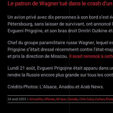
Le patron de Wagner tué dans le crash d’un 
Un avion privé avec dix personnes à son bord s’est éc
Pétersbourg, sans laisser de survivant, ont annoncé
Evgueni Prigojine, et son bras droit Dmitri Outkine é
Chef du groupe paramilitaire russe Wagner, lequel es
Prigojine s”était dressé récemment contre l’état-maj
et pris la direction de Moscou.
Il avait renoncé à cet
Lundi 21 août, Evgueni Prigojine était apparu dans u
rendre la Russie encore plus grande sur tous les conti
Crédits-Photos: L’Alsace, Anadou et Arab News.
24 août 2023
|
Actualités
,
Affaires
,
Afrique
,
Canada
,
Chili
,
Cuba
,
Culture
,
État