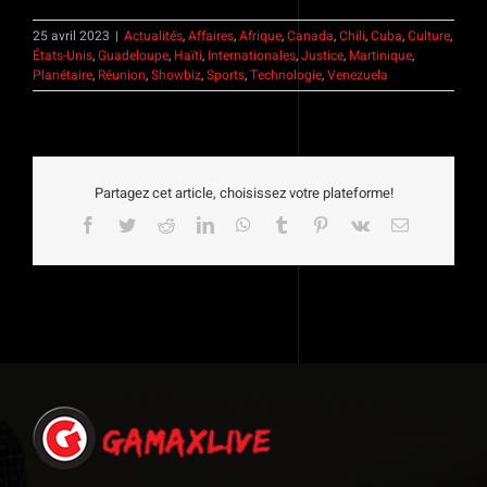
25 avril 2023
|
Actualités
,
Affaires
,
Afrique
,
Canada
,
Chili
,
Cuba
,
Culture
,
États-Unis
,
Guadeloupe
,
Haïti
,
Internationales
,
Justice
,
Martinique
,
Planétaire
,
Réunion
,
Showbiz
,
Sports
,
Technologie
,
Venezuela
Partagez cet article, choisissez votre plateforme!
Facebook
Twitter
Reddit
LinkedIn
WhatsApp
Tumblr
Pinterest
Vk
Email