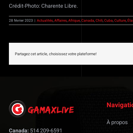
Crédit-Photo: Charente Libre.
28 février 2023
|
Actualités
,
Affaires
,
Afrique
,
Canada
,
Chili
,
Cuba
,
Culture
,
Éta
Partagez cet article, choisissez votre plateforme!
Navigati
À propos
Canada:
514 209-6591