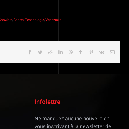
Showbiz
,
Sports
,
Technologie
,
Venezuela
Facebook
Twitter
Reddit
LinkedIn
WhatsApp
Tumblr
Pinterest
Vk
Email
Infolettre
Ne manquez aucune nouvelle en
vous inscrivant à la newsletter de