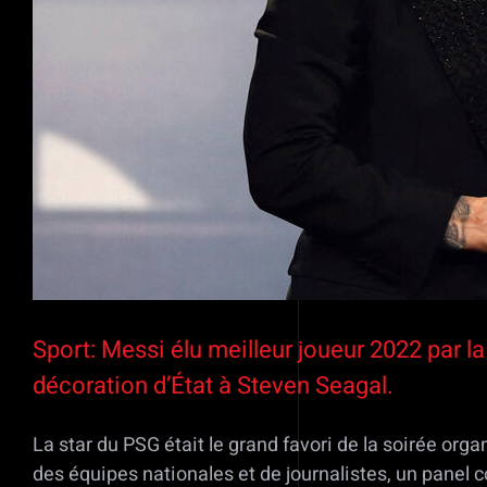
Sport: Messi élu meilleur joueur 2022 par la
décoration d’État à Steven Seagal.
La star du PSG était le grand favori de la soirée org
des équipes nationales et de journalistes, un panel c