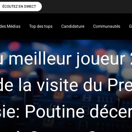
ÉCOUTEZ EN DIRECT
des Médias
Top des tops
Candidature
Communautés
G
u meilleur joueur
 de la visite du P
ie: Poutine déce