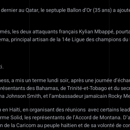
rnier au Qatar, le septuple Ballon d’Or (35 ans) a ajou
més, les deux attaquants français Kylian Mbappé, pourtan
nzema, principal artisan de la 14e Ligue des champions du
i.
ss, a mis un terme lundi soir, après une journée d’écha
résentants des Bahamas, de Trinité-et-Tobago et du secr
ina Johnson Smith, et l’ambassadeur jamaïcain Rocky Me
on en Haïti, en organisant des réunions avec certains lead
 forme Solid, les représentants de l’Accord de Montana. D
 de la Caricom au peuple haïtien et de sa volonté de con