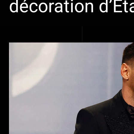
décoration d’Ét
Voir
l'image
agrandie