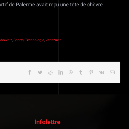
ortif de Palerme avait reçu une tête de chèvre
Showbiz
,
Sports
,
Technologie
,
Venezuela
Facebook
Twitter
Reddit
LinkedIn
WhatsApp
Tumblr
Pinterest
Vk
Email
Infolettre