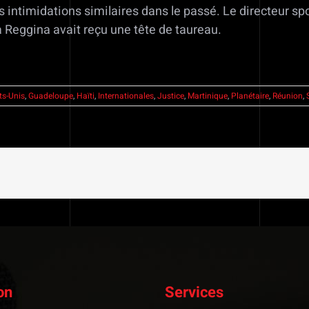
s intimidations similaires dans le passé. Le directeur sp
a Reggina avait reçu une tête de taureau.
ts-Unis
,
Guadeloupe
,
Haïti
,
Internationales
,
Justice
,
Martinique
,
Planétaire
,
Réunion
,
on
Services