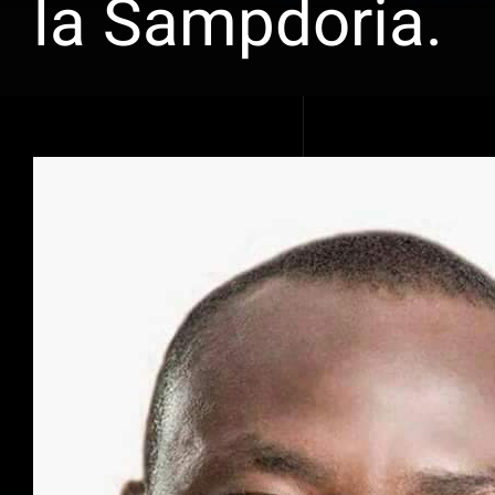
la Sampdoria.
Voir
l'image
agrandie