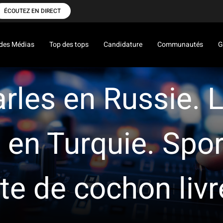
ÉCOUTEZ EN DIRECT
des Médias
Top des tops
Candidature
Communautés
G
les en Russie. L
en Turquie. Sport
ête de cochon liv