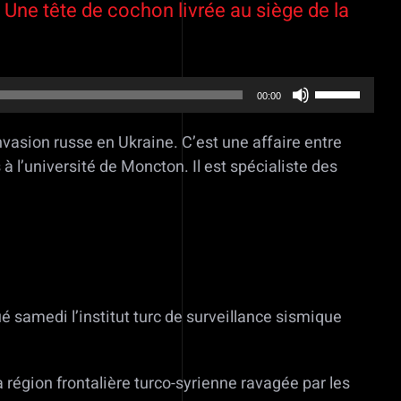
 Une tête de cochon livrée au siège de la
Utilisez
00:00
les
flèches
nvasion russe en Ukraine. C’est une affaire entre
haut/bas
 l’université de Moncton. Il est spécialiste des
pour
augmenter
ou
diminuer
le
volume.
é samedi l’institut turc de surveillance sismique
a région frontalière turco-syrienne ravagée par les