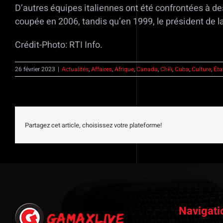
D’autres équipes italiennes ont été confrontées à de
coupée en 2006, tandis qu’en 1999, le président de l
Crédit-Photo: RTI Info.
26 février 2023
|
Actualités
,
Affaires
,
Afrique
,
Canada
,
Chili
,
Cuba
,
Culture
,
Éta
Partagez cet article, choisissez votre plateforme!
Navigati