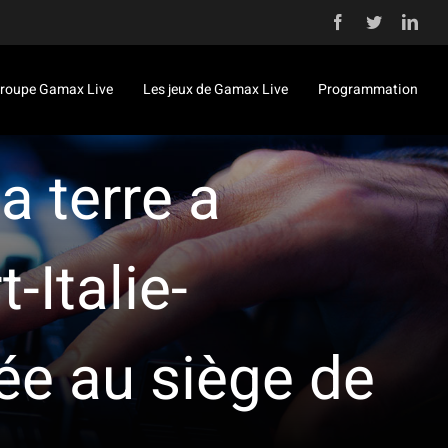
Facebook
Twitter
Link
roupe Gamax Live
Les jeux de Gamax Live
Programmation
a terre a
-Italie-
rée au siège de