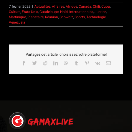
7 février 2023
|
Actualités
,
Affaires
,
Afrique
,
Canada
,
Chili
,
Cuba
,
Culture
,
États-Unis
,
Guadeloupe
,
Haïti
,
Internationales
,
Justice
,
Martinique
,
Planétaire
,
Réunion
,
Showbiz
,
Sports
,
Technologie
,
Venezuela
Partagez cet article, choisissez votre plateforme!
Facebook
Twitter
Reddit
LinkedIn
WhatsApp
Tumblr
Pinterest
Vk
Email