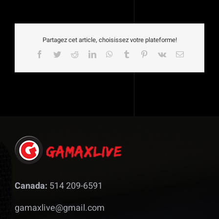
Partagez cet article, choisissez votre plateforme!
Facebook
Twitter
Reddit
LinkedIn
WhatsApp
Tumblr
Pinterest
Vk
Email
Canada:
514 209-6591
gamaxlive@gmail.com