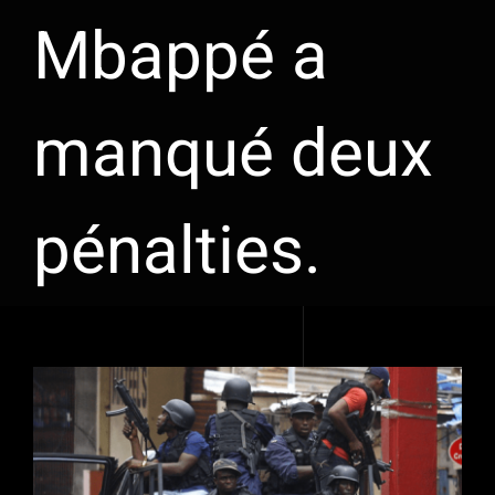
Mbappé a
manqué deux
pénalties.
Voir
l'image
agrandie