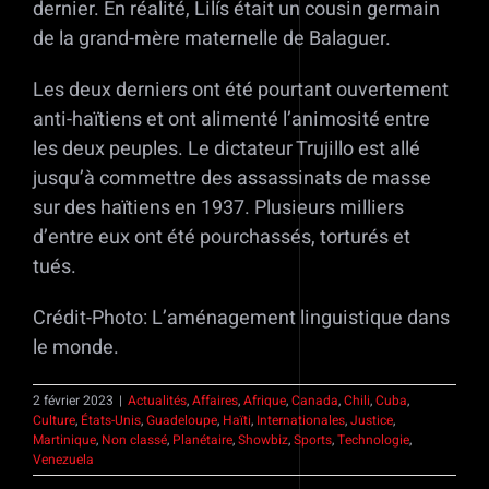
dernier. En réalité, Lilís était un cousin germain
de la grand-mère maternelle de Balaguer.
Les deux derniers ont été pourtant ouvertement
anti-haïtiens et ont alimenté l’animosité entre
les deux peuples. Le dictateur Trujillo est allé
jusqu’à commettre des assassinats de masse
sur des haïtiens en 1937. Plusieurs milliers
d’entre eux ont été pourchassés, torturés et
tués.
Crédit-Photo: L’aménagement linguistique dans
le monde.
2 février 2023
|
Actualités
,
Affaires
,
Afrique
,
Canada
,
Chili
,
Cuba
,
Culture
,
États-Unis
,
Guadeloupe
,
Haïti
,
Internationales
,
Justice
,
Martinique
,
Non classé
,
Planétaire
,
Showbiz
,
Sports
,
Technologie
,
Venezuela