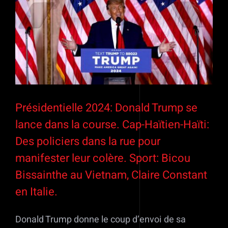
l'image
agrandie
Présidentielle 2024: Donald Trump se
lance dans la course. Cap-Haïtien-Haïti:
Des policiers dans la rue pour
manifester leur colère. Sport: Bicou
Bissainthe au Vietnam, Claire Constant
en Italie.
Donald Trump donne le coup d’envoi de sa