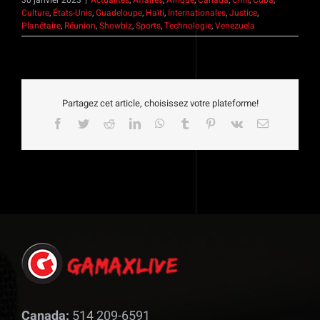
Culture
,
États-Unis
,
Guadeloupe
,
Haïti
,
Internationales
,
Justice
,
Planétaire
,
Réunion
,
Showbiz
,
Sports
,
Technologie
,
Venezuela
Partagez cet article, choisissez votre plateforme!
Facebook
Twitter
Reddit
LinkedIn
WhatsApp
Tumblr
Pinterest
Vk
Email
Canada:
514 209-6591