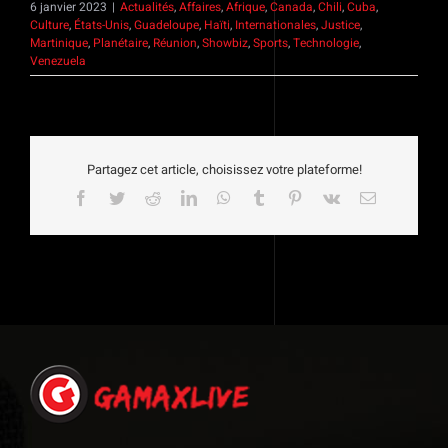
6 janvier 2023
|
Actualités
,
Affaires
,
Afrique
,
Canada
,
Chili
,
Cuba
,
Culture
,
États-Unis
,
Guadeloupe
,
Haïti
,
Internationales
,
Justice
,
Martinique
,
Planétaire
,
Réunion
,
Showbiz
,
Sports
,
Technologie
,
Venezuela
Partagez cet article, choisissez votre plateforme!
Facebook
Twitter
Reddit
LinkedIn
WhatsApp
Tumblr
Pinterest
Vk
Email