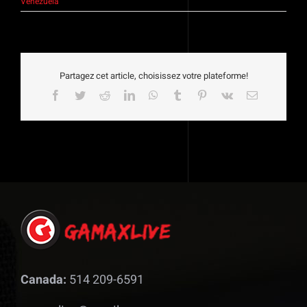
Venezuela
Partagez cet article, choisissez votre plateforme!
Facebook
Twitter
Reddit
LinkedIn
WhatsApp
Tumblr
Pinterest
Vk
Email
Canada:
514 209-6591