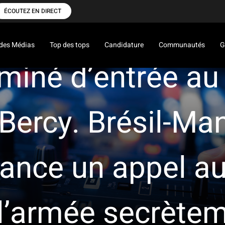
ÉCOUTEZ EN DIRECT
des Médias
Top des tops
Candidature
Communautés
G
iminé d’entrée au
-Bercy. Brésil-Man
lance un appel au
 l’armée secrète