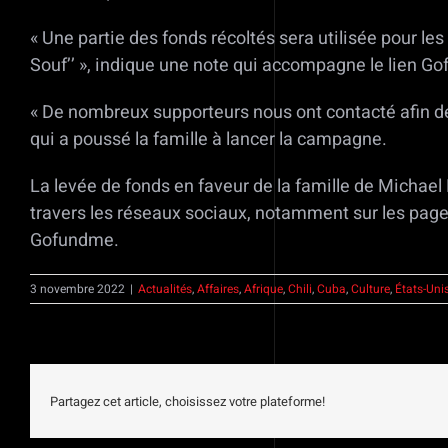
« Une partie des fonds récoltés sera utilisée pour les 
Souf’’ », indique une note qui accompagne le lien G
« De nombreux supporteurs nous ont contacté afin de c
qui a poussé la famille à lancer la campagne.
La levée de fonds en faveur de la famille de Michael 
travers les réseaux sociaux, notamment sur les page
Gofundme.
3 novembre 2022
|
Actualités
,
Affaires
,
Afrique
,
Chili
,
Cuba
,
Culture
,
États-Uni
Partagez cet article, choisissez votre plateforme!