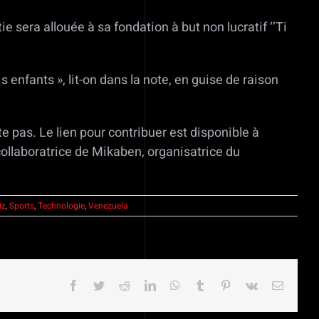
ie sera allouée à sa fondation à but non lucratif ‘’Ti
 enfants », lit-on dans la note, en guise de raison
e pas. Le lien pour contribuer est disponible à
ollaboratrice de Mikaben, organisatrice du
iz
,
Sports
,
Technologie
,
Venezuela
Facebook
Twitter
Reddit
LinkedIn
WhatsApp
Tumblr
Pinterest
Vk
Email