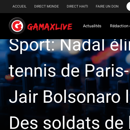
Passer
ACCUEIL
DIRECT MONDE
DIRECT HAITI
FAIRE UN DON
au
contenu
Actualités
Rédaction 
Sport: Nadal él
tennis de Paris
Jair Bolsonaro 
Des soldats de