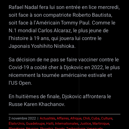
Rafael Nadal fera lui son entrée en lice mercredi,
soit face à son compatriote Roberto Bautista,
soit face à l’Américain Tommy Paul. Comme le
N.1 mondial Carlos Alcaraz, le plus jeune de
l’histoire à 19 ans, qui jouera lui contre le
Japonais Yoshihito Nishioka.
Sa décision de ne pas se faire vacciner contre le
Covid-19 a coûté cher à Djokovic en 2022, le plus
récemment la tournée américaine estivale et
l’US Open.
En huitièmes de finale, Djokovic affrontera le
Russe Karen Khachanov.
2 novembre 2022
|
Actualités
,
Affaires
,
Afrique
,
Chili
,
Cuba
,
Culture
,
États-Unis
,
Guadeloupe
,
Haïti
,
Internationales
,
Justice
,
Martinique
,
Planétaire
,
Réunion
,
Showbiz
,
Sports
,
Technologie
,
Venezuela