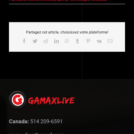
Partagez cet article, choisissez votre plateforme!
Facebook
Twitter
Reddit
LinkedIn
WhatsApp
Tumblr
Pinterest
Vk
Email
Canada:
514 209-6591