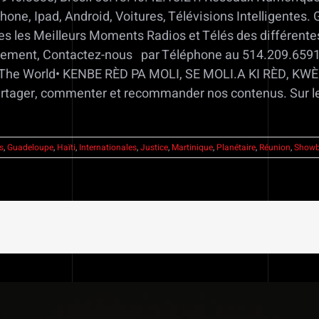
hone, Ipad, Android, Voitures, Télévisions Intelligentes
tes les Meilleurs Moments Radios et Télés des différente
ement, Contactez-nous par Téléphone au 514.209.6591 ou
 The World• KENBE RÈD PA MOLI, SE MOLI.A KI RÈD, K
tager, commenter et recommander nos contenus. Sur l
s
,
Guadeloupe
,
Haïti
,
Internationales
,
Justice
,
Martinique
,
Planétaire
,
Réunion
,
Showb