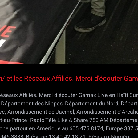
/ et les Réseaux Affiliés. Merci d’écouter Ga
Réseaux Affiliés. Merci d’écouter Gamax Live en Haïti S
e, Département des Nippes, Département du Nord, Dépar
e, Arrondissement de Jacmel, Arrondissement d’Arcaha
-au-Prince• Radio Télé Like & Share 750 AM Départeme
hone partout en Amérique au 605.475.8174, Europe 337.5
46.3838, Brésil 55.13.40.42.18.21. Réseaux Numériques