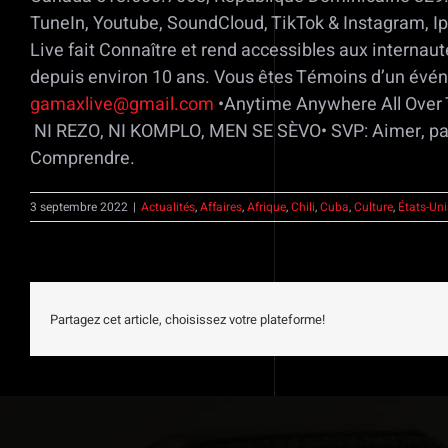
TuneIn, Youtube, SoundCloud, TikTok & Instagram, Ip
Live fait Connaître et rend accessibles aux internau
depuis environ 10 ans. Vous êtes Témoins d’un évén
gamaxlive@gmail.com
•Anytime Anywhere All Over
NI REZO, NI KOMPLO, MEN SE SÈVO• SVP: Aimer, par
Comprendre.
3 septembre 2022
|
Actualités
,
Affaires
,
Afrique
,
Chili
,
Cuba
,
Culture
,
États-Uni
Partagez cet article, choisissez votre plateforme!