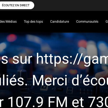
ÉCOUTEZ EN DIRECT
des Médias
Top des tops
Candidature
Communautés
G
s sur https://ga
iliés. Merci d’é
ur 107.9 FM et 7