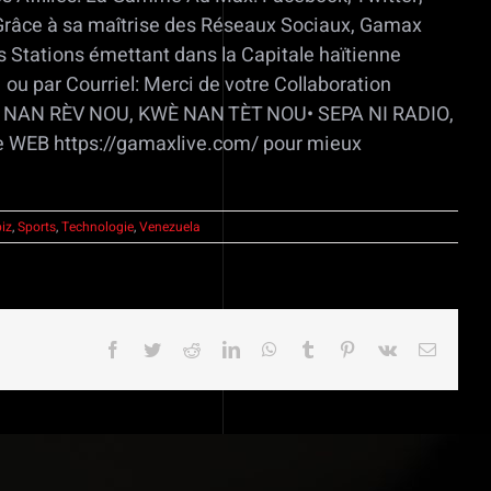
. Grâce à sa maîtrise des Réseaux Sociaux, Gamax
s Stations émettant dans la Capitale haïtienne
 par Courriel: Merci de votre Collaboration
WÈ NAN RÈV NOU, KWÈ NAN TÈT NOU• SEPA NI RADIO,
e WEB https://gamaxlive.com/ pour mieux
iz
,
Sports
,
Technologie
,
Venezuela
Facebook
Twitter
Reddit
LinkedIn
WhatsApp
Tumblr
Pinterest
Vk
Email