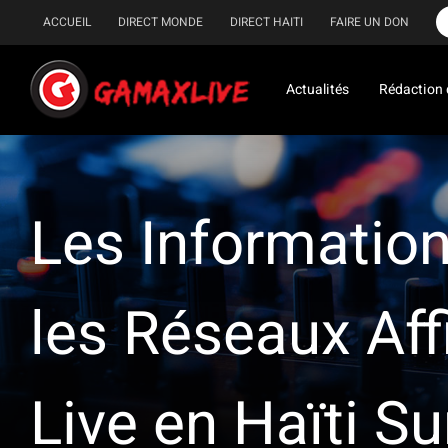
Passer
ACCUEIL
DIRECT MONDE
DIRECT HAITI
FAIRE UN DON
au
contenu
Actualités
Rédaction 
Les Information
les Réseaux Aff
Live en Haïti S