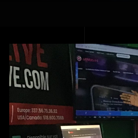
Voir
l'image
agrandie