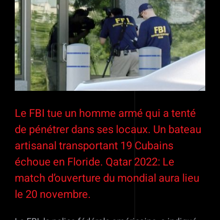
l'image
agrandie
Le FBI tue un homme armé qui a tenté
de pénétrer dans ses locaux. Un bateau
artisanal transportant 19 Cubains
échoue en Floride. Qatar 2022: Le
match d’ouverture du mondial aura lieu
le 20 novembre.