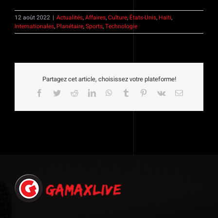
12 août 2022
|
Actualités
,
Affaires
,
Culture
,
États-Unis
,
Haïti
,
Internationales
,
Planétaire
,
Sports
,
Technologie
Partagez cet article, choisissez votre plateforme!
Facebook
Twitter
Reddit
LinkedIn
WhatsApp
Tumblr
Pinterest
Vk
Email