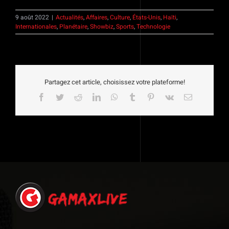
9 août 2022
|
Actualités
,
Affaires
,
Culture
,
États-Unis
,
Haïti
,
Internationales
,
Planétaire
,
Showbiz
,
Sports
,
Technologie
Partagez cet article, choisissez votre plateforme!
Facebook
Twitter
Reddit
LinkedIn
WhatsApp
Tumblr
Pinterest
Vk
Email