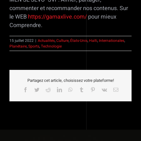
commenter et recommander nos contenus. Sur
le WEB
https://gamaxlive.com/
pour mieux
Comprendre.
15 juillet 2022
|
Actualités
,
Culture
,
États-Unis
,
Haïti
,
Internationales
,
Planétaire
,
Sports
,
Technologie
Partagez cet article, choisissez votre plateforme!
Facebook
Twitter
Reddit
LinkedIn
WhatsApp
Tumblr
Pinterest
Vk
Email