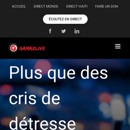
Passer
ACCUEIL
DIRECT MONDE
DIRECT HAITI
FAIRE UN DON
au
contenu
ÉCOUTEZ EN DIRECT
Facebook
Twitter
LinkedIn
Plus que des
cris de
détresse