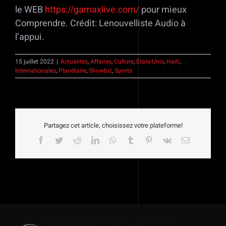
le WEB
https://gamaxlive.com/
pour mieux
Comprendre. Crédit: Lenouvelliste Audio à
l’appui.
15 juillet 2022
|
Actualités
,
Affaires
,
Culture
,
États-Unis
,
Haïti
,
Internationales
,
Planétaire
,
Showbiz
,
Sports
Partagez cet article, choisissez votre plateforme!
Facebook
Twitter
Reddit
LinkedIn
WhatsApp
Tumblr
Pinterest
Vk
Email