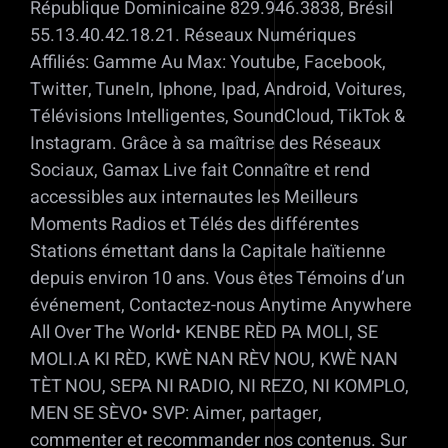
République Dominicaine 829.946.3838, Brésil
55.13.40.42.18.21. Réseaux Numériques
Affiliés: Gamme Au Max: Youtube, Facebook,
Twitter, TuneIn, Iphone, Ipad, Android, Voitures,
Télévisions Intelligentes, SoundCloud, TikTok &
Instagram. Grâce à sa maîtrise des Réseaux
Sociaux, Gamax Live fait Connaître et rend
accessibles aux internautes les Meilleurs
Moments Radios et Télés des différentes
Stations émettant dans la Capitale haïtienne
depuis environ 10 ans. Vous êtes Témoins d’un
événement, Contactez-nous Anytime Anywhere
All Over The World• KENBE RÈD PA MOLI, SE
MOLI.A KI RÈD, KWÈ NAN RÈV NOU, KWÈ NAN
TÈT NOU, SEPA NI RADIO, NI REZO, NI KOMPLO,
MEN SE SÈVO• SVP: Aimer, partager,
commenter et recommander nos contenus. Sur