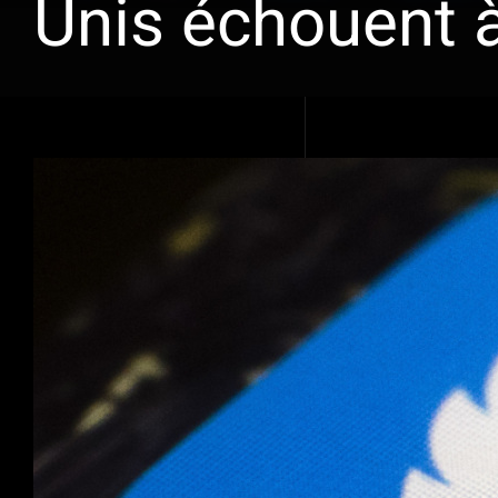
Unis échouent 
Voir
l'image
agrandie