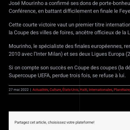
José Mourinho a confirmé ses dons de porte-bonheur 
Conférence, en battant difficilement en finale le Fe
Cette courte victoire vaut un premier titre internati
la Coupe des villes de foires, ancêtre officieux de la
Mourinho, le spécialiste des finales européennes, r
2010 avec l’Inter Milan) et ses deux Ligues Europa 
Si on compte son succès en Coupe des coupes (la d
Supercoupe UEFA, perdue trois fois, se refuse à lui.
27 mai 2022
|
Actualités
,
Culture
,
États-Unis
,
Haïti
,
Internationales
,
Planétaire
Partagez cet article, choisissez votre plateforme!