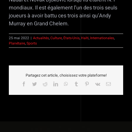
mondiaux. Il est également l’un des trois seuls
joueurs à avoir battu ces trois ainsi qu’Andy
Murray en Grand Chelem.
25 mai 2022
|
Actualités
,
Culture
,
États-Unis
,
Haïti
,
Internationales
,
Planétaire
,
Sports
Partagez cet article, choisissez votre plateforme!
Facebook
Twitter
Reddit
LinkedIn
WhatsApp
Tumblr
Pinterest
Vk
Email