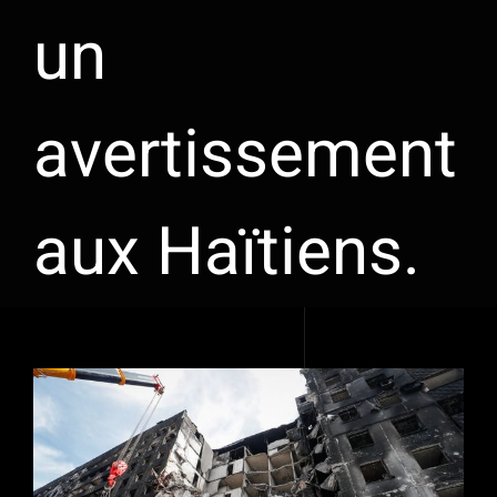
un
avertissement
aux Haïtiens.
Voir
l'image
agrandie