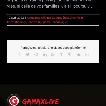
vies, ni celle de vos familles », a-t-il poursuivi.
12 avril 2022
|
Actualités
,
Affaires
,
Culture
,
États-Unis
,
Haïti
,
Internationales
,
Planétaire
,
Sports
,
Technologie
Partagez cet article, choisissez votre plateforme!
Facebook
Twitter
Reddit
LinkedIn
WhatsApp
Tumblr
Pinterest
Vk
Email