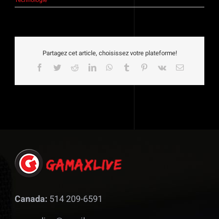
Technologie
Partagez cet article, choisissez votre plateforme!
Facebook
Twitter
Reddit
LinkedIn
WhatsApp
Tumblr
Pinterest
Vk
Email
Canada:
514 209-6591