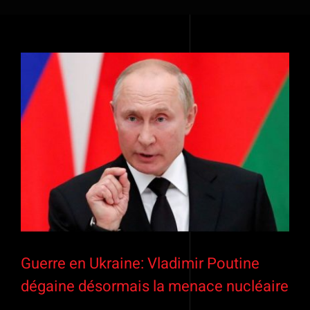
Voir
l'image
agrandie
Guerre en Ukraine: Vladimir Poutine
dégaine désormais la menace nucléaire