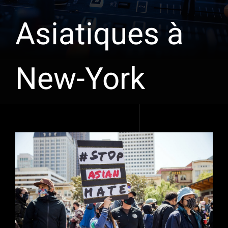
Asiatiques à
New-York
Voir
l'image
agrandie