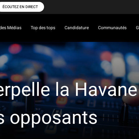
ÉCOUTEZ EN DIRECT
des Médias
Top des tops
Candidature
Communautés
G
rpelle la Havane 
es opposants