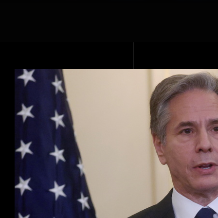
Voir
l'image
agrandie