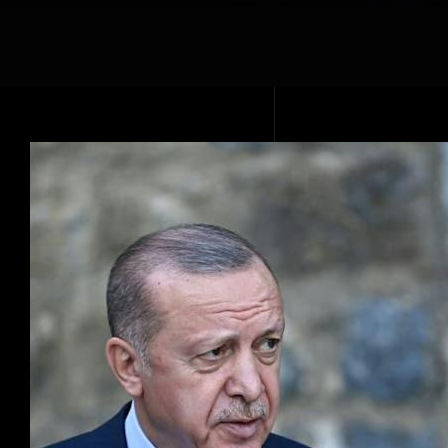
Voir
l'image
agrandie