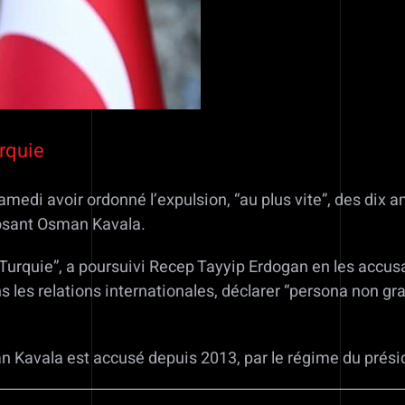
rquie
medi avoir ordonné l’expulsion, “au plus vite”, des dix
pposant Osman Kavala.
rquie”, a poursuivi Recep Tayyip Erdogan en les accusant 
ns les relations internationales, déclarer “persona non gr
avala est accusé depuis 2013, par le régime du présiden