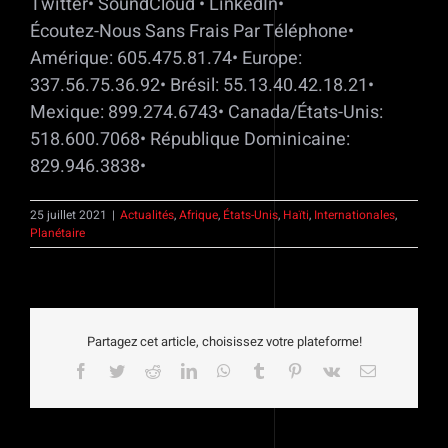
Twitter• SoundCloud • LinkedIn•
Écoutez-Nous Sans Frais Par Téléphone•
Amérique: 605.475.81.74• Europe:
337.56.75.36.92• Brésil: 55.13.40.42.18.21•
Mexique: 899.274.6743• Canada/États-Unis:
518.600.7068• République Dominicaine:
829.946.3838•
25 juillet 2021
|
Actualités
,
Afrique
,
États-Unis
,
Haïti
,
Internationales
,
Planétaire
Partagez cet article, choisissez votre plateforme!
Facebook
Twitter
Reddit
LinkedIn
WhatsApp
Tumblr
Pinterest
Vk
Email