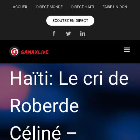
Passer
ACCUEIL
DIRECT MONDE
DIRECT HAITI
FAIRE UN DON
au
contenu
ÉCOUTEZ EN DIRECT
Facebook
Twitter
LinkedIn
Haïti: Le cri de
Roberde
Céliné –