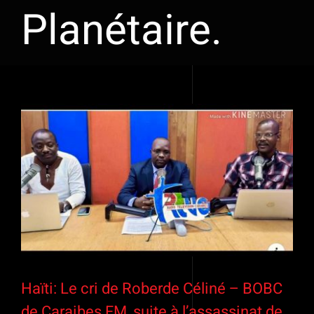
Planétaire.
Voir
l'image
agrandie
Haïti: Le cri de Roberde Céliné – BOBC
de Caraibes FM, suite à l’assassinat de