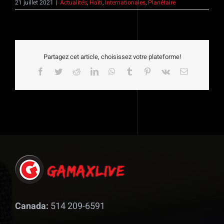
21 juillet 2021
|
Actualités
,
Haïti
,
Internationales
,
Planétaire
Partagez cet article, choisissez votre plateforme!
Facebook
Twitter
Reddit
LinkedIn
WhatsApp
Tumblr
Pinterest
Vk
Email
Canada:
514 209-6591